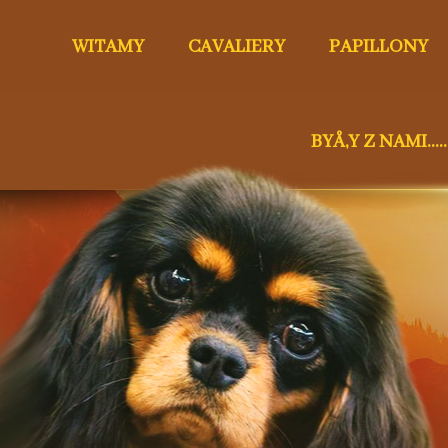
WITAMY
CAVALIERY
PAPILLONY
BYÅ‚Y Z NAMI.....