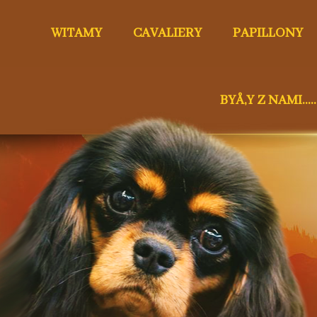
WITAMY
CAVALIERY
PAPILLONY
BYÅ‚Y Z NAMI.....